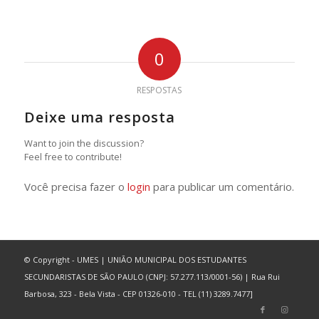
0
RESPOSTAS
Deixe uma resposta
Want to join the discussion?
Feel free to contribute!
Você precisa fazer o
login
para publicar um comentário.
© Copyright - UMES | UNIÃO MUNICIPAL DOS ESTUDANTES
SECUNDARISTAS DE SÃO PAULO (CNPJ: 57.277.113/0001-56) | Rua Rui
Barbosa, 323 - Bela Vista - CEP 01326-010 - TEL (11) 3289.7477]