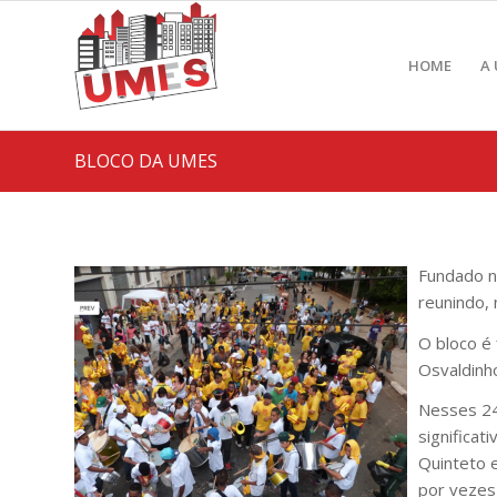
HOME
A
BLOCO DA UMES
Fundado no
reunindo,
O bloco é 
Osvaldinho
Nesses 24
significat
Quinteto 
por vezes