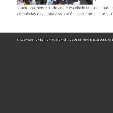
Tradicionalmente, todo ano é escolhido um tema para 
Olimpíadas e na Copa a vitória é nossa. Com os Caras-P
© Copyright - UMES | UNIÃO MUNICIPAL DOS ESTUDANTES SECUNDARISTAS DE