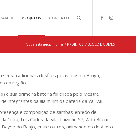
DANTIL
PROJETOS
CONTATO
Você está aqui:
Home
/
PROJETOS
/
BLOCO DA UMES
seus tradicionais desfiles pelas ruas do Bixiga,
s da região.
) e sua primeira bateria foi criada pelo Mestre
e integrantes da ala mirim da bateria da Vai-Vai.
a presença e composição de sambas-enredo de
 Cuíca, Luis Carlos da Vila, Luizinho SP, Aldo Bueno,
, Dayse do Banjo, entre outros, animando os desfiles e