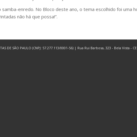
o samba-enredo. No Bloco deste ano, o tema escolhido foi uma 
intadas não há que possa!”.
 SÃO PAULO (CNPJ: 57.277.113/0001-56) | Rua Rui Barbosa, 323 - Bela Vista - CEP 