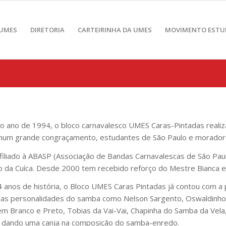
 UMES
DIRETORIA
CARTEIRINHA DA UMES
MOVIMENTO ESTU
 ano de 1994, o bloco carnavalesco UMES Caras-Pintadas realiza 
 num grande congraçamento, estudantes de São Paulo e moradore
filiado à ABASP (Associação de Bandas Carnavalescas de São Paulo
 da Cuíca. Desde 2000 tem recebido reforço do Mestre Bianca e d
 anos de história, o Bloco UMES Caras Pintadas já contou com 
ivas personalidades do samba como Nelson Sargento, Oswaldinho da
em Branco e Preto, Tobias da Vai-Vai, Chapinha do Samba da Vela
 dando uma canja na composição do samba-enredo.