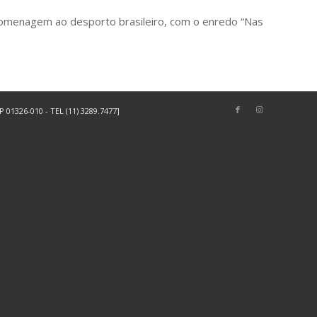
homenagem ao desporto brasileiro, com o enredo “Nas
01326-010 - TEL (11) 3289.7477]