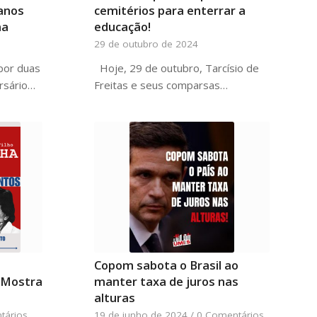
 anos
cemitérios para enterrar a
na
educação!
29 de outubro de 2024
por duas
Hoje, 29 de outubro, Tarcísio de
rsário…
Freitas e seus comparsas…
Copom sabota o Brasil ao
a Mostra
manter taxa de juros nas
alturas
tários
19 de junho de 2024
/
0 Comentários