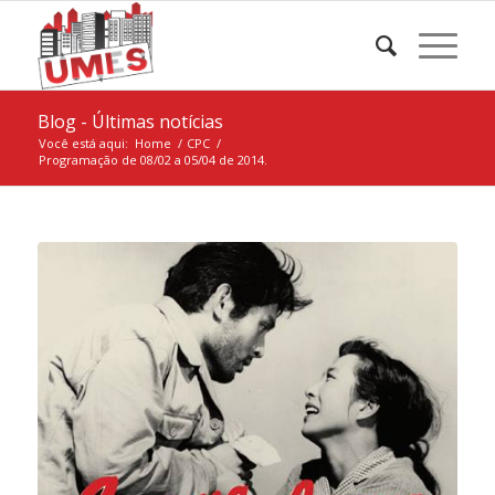
Blog - Últimas notícias
Você está aqui:
Home
/
CPC
/
Programação de 08/02 a 05/04 de 2014.