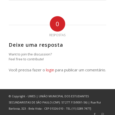
0
RESPOSTAS
Deixe uma resposta
Want to join the discussion?
Feel free to contribute!
Você precisa fazer o
login
para publicar um comentário.
© Copyright - UMES | UNIÃO MUNICIPAL DOS ESTUDANTES
SECUNDARISTAS DE SÃO PAULO (CNPJ: 57.277.113/0001-56) | Rua Rui
Barbosa, 323 - Bela Vista - CEP 01326-010 - TEL (11) 3289.7477]