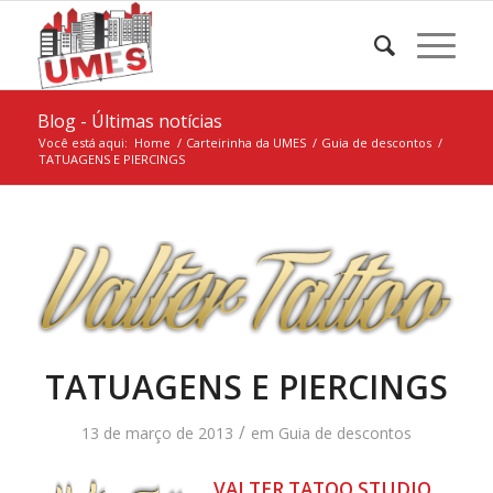
Blog - Últimas notícias
Você está aqui:
Home
/
Carteirinha da UMES
/
Guia de descontos
/
TATUAGENS E PIERCINGS
TATUAGENS E PIERCINGS
/
13 de março de 2013
em
Guia de descontos
VALTER TATOO STUDIO