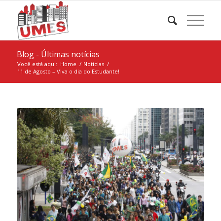
Blog - Últimas notícias
Você está aqui:
Home
/
Notícias
/
11 de Agosto – Viva o dia do Estudante!