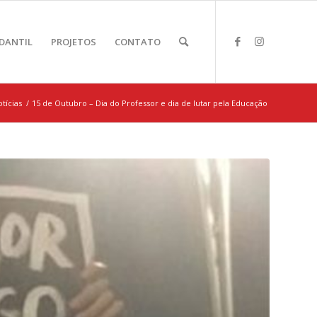
DANTIL
PROJETOS
CONTATO
tícias
/
15 de Outubro – Dia do Professor e dia de lutar pela Educação