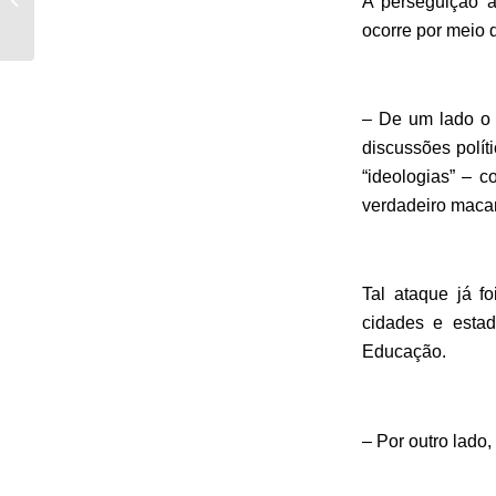
A perseguição 
Ermanno Olmi, dá
ocorre por meio d
sequência na...
– De um lado o 
discussões políti
“ideologias” – 
verdadeiro macar
Tal ataque já f
cidades e esta
Educação.
– Por outro lado,