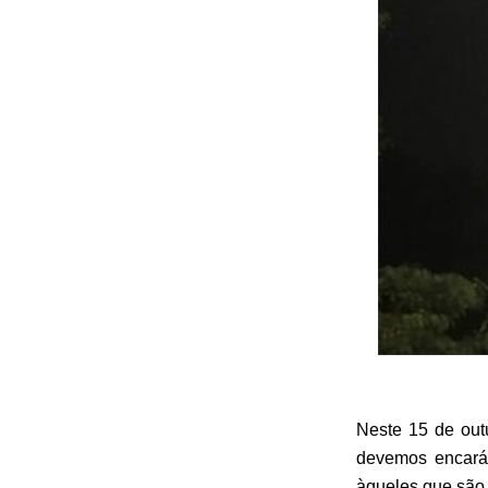
Neste 15 de out
devemos encará
àqueles que são 