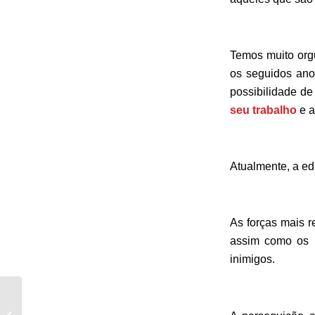
Temos muito orgu
os seguidos ano
possibilidade d
seu trabalho
e 
Atualmente, a ed
As forças mais 
assim como os p
inimigos.
“A Lenda do Santo
Beberrão”, de