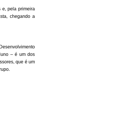
e, pela primeira
asta, chegando a
Desenvolvimento
aluno – é um dos
essores, que é um
rupo.