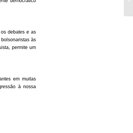
nte democrático
 os debates e as
s bolsonaristas às
ista, permite um
dantes em muitas
gressão à nossa