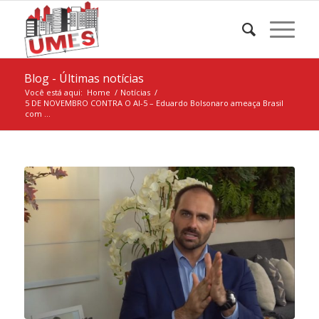
Blog - Últimas notícias
Você está aqui:
Home
/
Notícias
/
5 DE NOVEMBRO CONTRA O AI-5 – Eduardo Bolsonaro ameaça Brasil
com ...