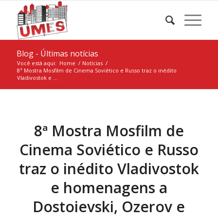
Blog - Últimas notícias
Você está aqui:
Home
/
Notícias
/
8ª Mostra Mosfilm de Cinema Soviético e Russo traz o inédito
Vladivostok e ...
8ª Mostra Mosfilm de
Cinema Soviético e Russo
traz o inédito Vladivostok
e homenagens a
Dostoievski, Ozerov e