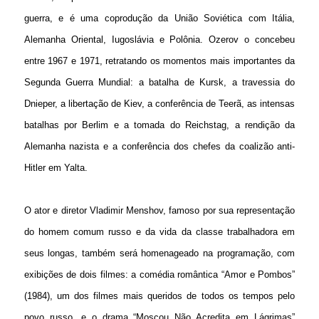
guerra, e é uma coprodução da União Soviética com Itália,
Alemanha Oriental, Iugoslávia e Polônia. Ozerov o concebeu
entre 1967 e 1971, retratando os momentos mais importantes da
Segunda Guerra Mundial: a batalha de Kursk, a travessia do
Dnieper, a libertação de Kiev, a conferência de Teerã, as intensas
batalhas por Berlim e a tomada do Reichstag, a rendição da
Alemanha nazista e a conferência dos chefes da coalizão anti-
Hitler em Yalta.
O ator e diretor Vladimir Menshov, famoso por sua representação
do homem comum russo e da vida da classe trabalhadora em
seus longas, também será homenageado na programação, com
exibições de dois filmes: a comédia romântica “Amor e Pombos”
(1984), um dos filmes mais queridos de todos os tempos pelo
povo russo, e o drama “Moscou Não Acredita em Lágrimas”