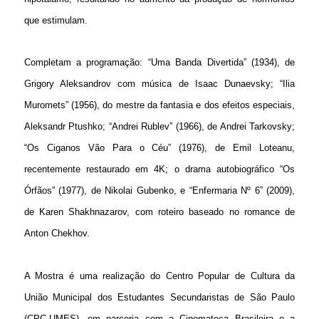
que estimulam.
Completam a programação: “Uma Banda Divertida” (1934), de
Grigory Aleksandrov com música de Isaac Dunaevsky; “Ilia
Muromets” (1956), do mestre da fantasia e dos efeitos especiais,
Aleksandr Ptushko; “Andrei Rublev” (1966), de Andrei Tarkovsky;
“Os Ciganos Vão Para o Céu” (1976), de Emil Loteanu,
recentemente restaurado em 4K; o drama autobiográfico “Os
Órfãos” (1977), de Nikolai Gubenko, e “Enfermaria Nº 6” (2009),
de Karen Shakhnazarov, com roteiro baseado no romance de
Anton Chekhov.
A Mostra é uma realização do Centro Popular de Cultura da
União Municipal dos Estudantes Secundaristas de São Paulo
(CPC-UMES), em parceria com a Cinemateca Brasileira e a