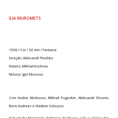
ILIA MUROMETS
1956 / Cor / 92 min / Fantasia
Direção: Aleksandr Ptushko
Roteiro: Mikhail Kochnev
Música: Igor Morozov
Com Andrei Abrikosov, Mikhail Pugovkin, Aleksandr Shvorin,
Boris Andreev e Vladimir Solovyov
O herói Ilia Muromets, defensor da Rússia, sob a calúnia dos