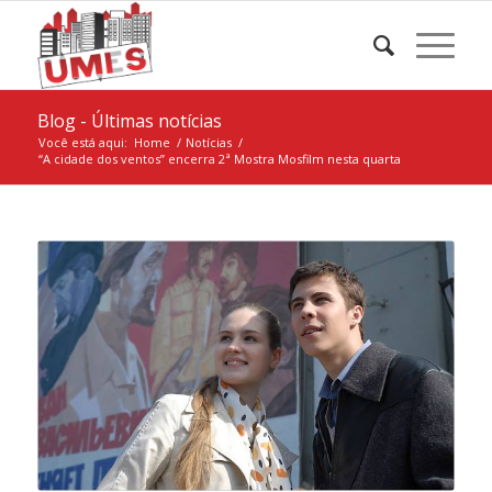
Blog - Últimas notícias
Você está aqui:
Home
/
Notícias
/
“A cidade dos ventos” encerra 2ª Mostra Mosfilm nesta quarta