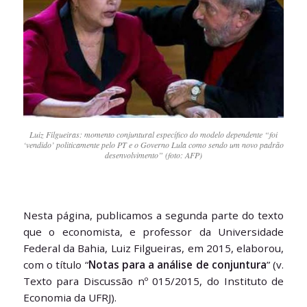
Luiz Filgueiras: momento conjuntural específico do modelo dependente “foi
‘vendido’ politicamente pelo PT e o Governo Lula como sendo um novo padrão
desenvolvimento” (foto: AFP)
Nesta página, publicamos a segunda parte do texto
que o economista, e professor da Universidade
Federal da Bahia, Luiz Filgueiras, em 2015, elaborou,
com o título “
Notas para a análise de conjuntura
” (v.
Texto para Discussão nº 015/2015, do Instituto de
Economia da UFRJ).