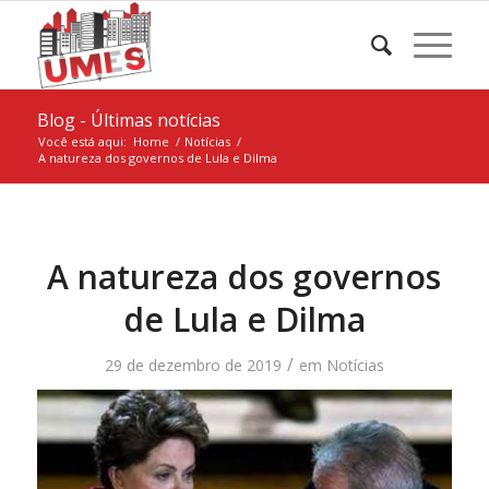
Blog - Últimas notícias
Você está aqui:
Home
/
Notícias
/
A natureza dos governos de Lula e Dilma
A natureza dos governos
de Lula e Dilma
/
29 de dezembro de 2019
em
Notícias