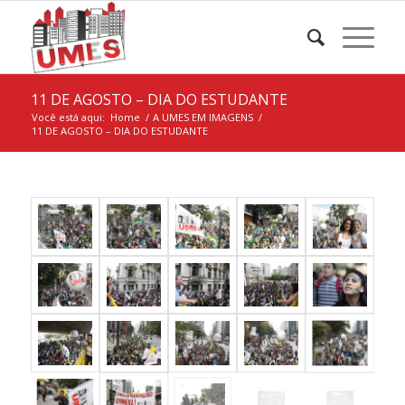
11 DE AGOSTO – DIA DO ESTUDANTE
Você está aqui:
Home
/
A UMES EM IMAGENS
/
11 DE AGOSTO – DIA DO ESTUDANTE