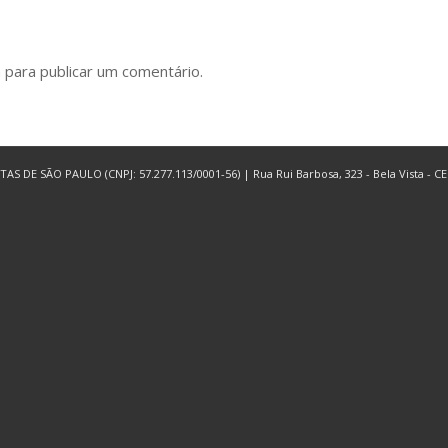
n
para publicar um comentário.
 SÃO PAULO (CNPJ: 57.277.113/0001-56) | Rua Rui Barbosa, 323 - Bela Vista - CEP 