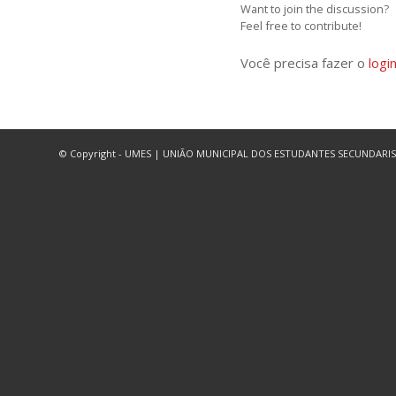
Want to join the discussion?
Feel free to contribute!
Você precisa fazer o
logi
© Copyright - UMES | UNIÃO MUNICIPAL DOS ESTUDANTES SECUNDARISTAS DE