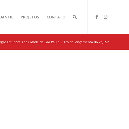
DANTIL
PROJETOS
CONTATO
Jogos Estudantis da Cidade de São Paulo
/
Ato de lançamento do 2º JESP