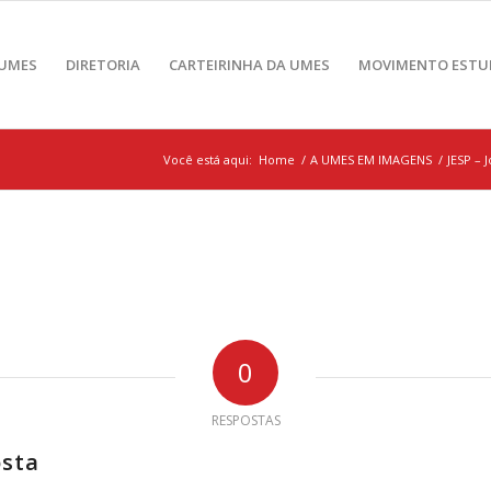
 UMES
DIRETORIA
CARTEIRINHA DA UMES
MOVIMENTO ESTU
Você está aqui:
Home
/
A UMES EM IMAGENS
/
JESP – 
0
RESPOSTAS
osta