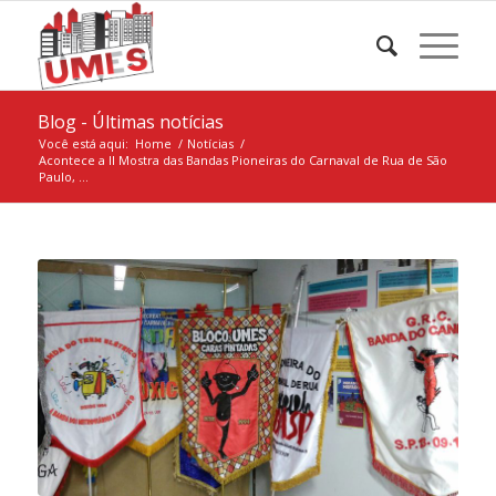
Blog - Últimas notícias
Você está aqui:
Home
/
Notícias
/
Acontece a II Mostra das Bandas Pioneiras do Carnaval de Rua de São
Paulo, ...