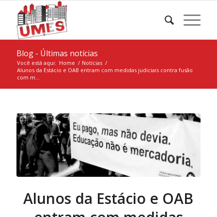
Blog - Últimas notícias
Você está aqui:
Home
/
Notícias
/
Alunos da Estácio e OAB entram com medidas judiciais contra fusão
com m...
Alunos da Estácio e OAB