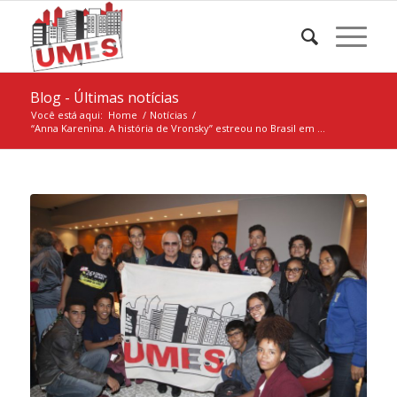
Blog - Últimas notícias
Você está aqui:
Home
/
Notícias
/
“Anna Karenina. A história de Vronsky” estreou no Brasil em ...