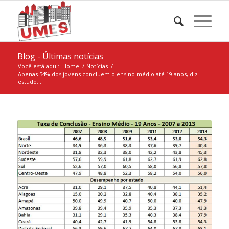
Blog - Últimas notícias
Você está aqui:
Home
/
Notícias
/
Apenas 54% dos jovens concluem o ensino médio até 19 anos, diz
estudo...