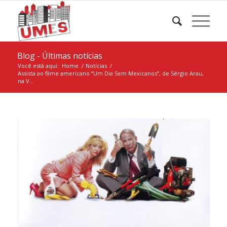
Blog - Últimas notícias
Você está aqui:
Home
/
Notícias
/
Assista ao filme americano “Um Dia Sem Mexicanos”, de Sérgio Arau,
na V...