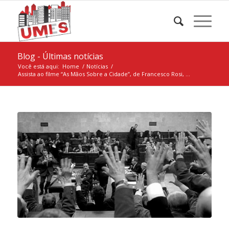
Blog - Últimas notícias
Você está aqui:
Home
/
Notícias
/
Assista ao filme “As Mãos Sobre a Cidade”, de Francesco Rosi, ...