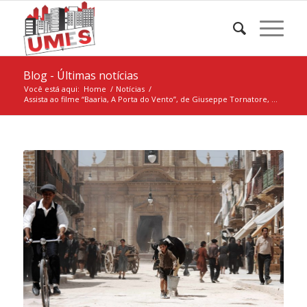
Blog - Últimas notícias
Você está aqui:
Home
/
Notícias
/
Assista ao filme “Baarìa, A Porta do Vento”, de Giuseppe Tornatore, ...