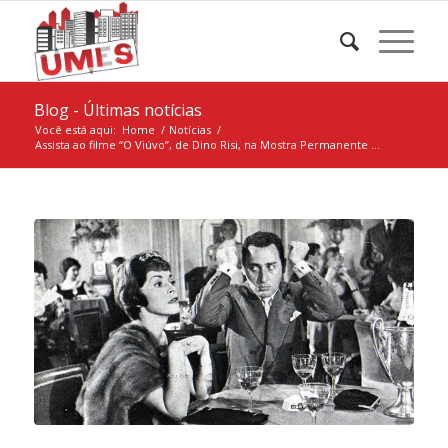
Blog - Últimas notícias
Você está aqui:
Home
/
Notícias
/
Assista ao filme “O Viúvo”, de Dino Risi, na Mostra Permanente ...