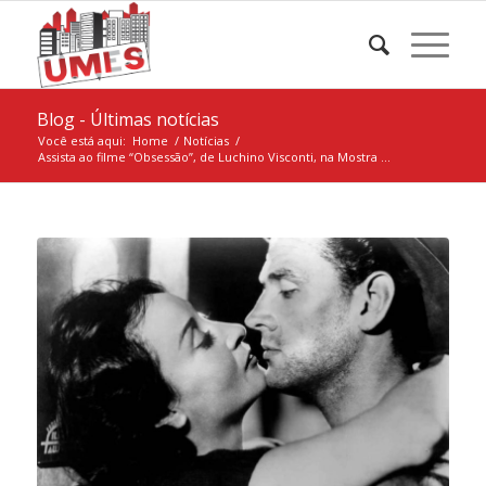
Blog - Últimas notícias
Você está aqui:
Home
/
Notícias
/
Assista ao filme “Obsessão”, de Luchino Visconti, na Mostra ...