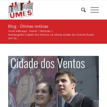
Blog - Últimas notícias
Você está aqui:
Home
/
Notícias
/
Assista grátis Cidade dos Ventos, na última sessão do Cinema Russo
em Ca...