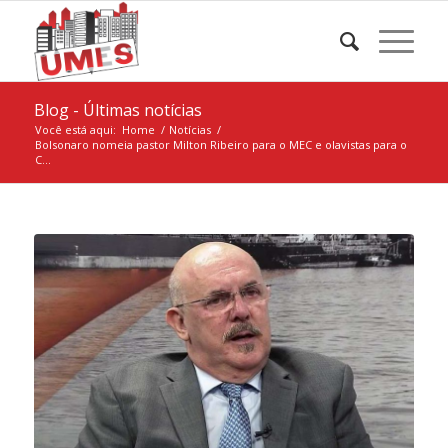
Blog - Últimas notícias
Você está aqui:
Home
/
Notícias
/
Bolsonaro nomeia pastor Milton Ribeiro para o MEC e olavistas para o
C...