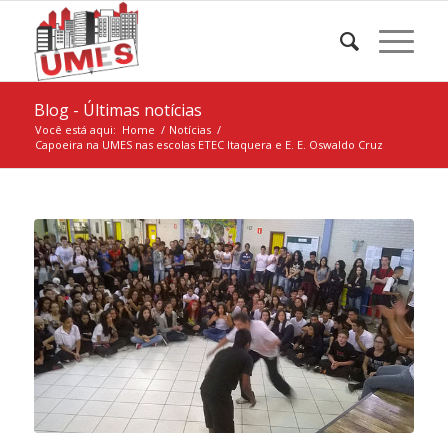
Blog - Últimas notícias
Você está aqui:
Home
/
Notícias
/
Capoeira na UMES nas escolas ETEC Itaquera e E. E. Oswaldo Cruz