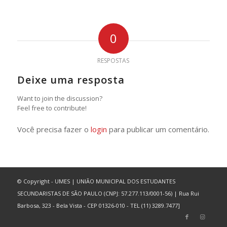
0
RESPOSTAS
Deixe uma resposta
Want to join the discussion?
Feel free to contribute!
Você precisa fazer o
login
para publicar um comentário.
© Copyright - UMES | UNIÃO MUNICIPAL DOS ESTUDANTES
SECUNDARISTAS DE SÃO PAULO (CNPJ: 57.277.113/0001-56) | Rua Rui
Barbosa, 323 - Bela Vista - CEP 01326-010 - TEL (11) 3289.7477]