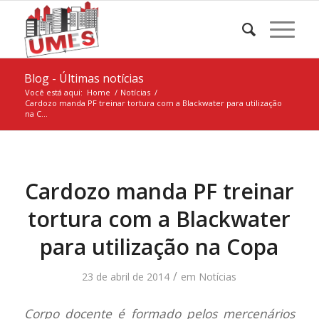
Blog - Últimas notícias
Você está aqui:
Home
/
Notícias
/
Cardozo manda PF treinar tortura com a Blackwater para utilização
na C...
Cardozo manda PF treinar
tortura com a Blackwater
para utilização na Copa
/
23 de abril de 2014
em
Notícias
Corpo docente é formado pelos mercenários