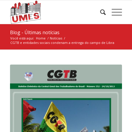
Blog - Últimas notícias
Você está aqui:
Home
/
Notícias
/
CGTB e entidades sociais condenam a entrega do campo de Libra