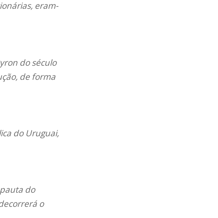
ionárias, eram-
yron do século
ução, de forma
ica do Uruguai,
 pauta do
decorrerá o