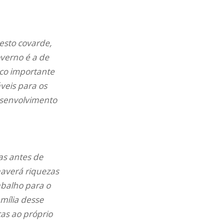
esto covarde,
overno é a de
uco importante
veis para os
senvolvimento
.
as antes de
haverá riquezas
abalho para o
mília desse
as ao próprio