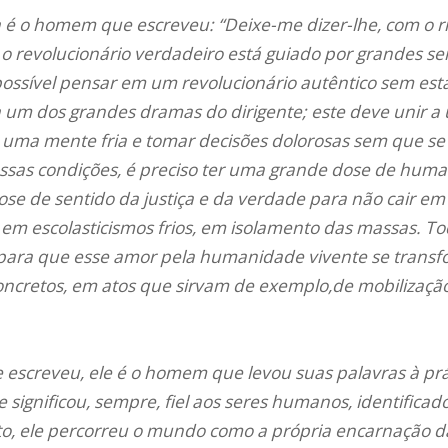
 é o homem que escreveu: “Deixe-me dizer-lhe, com o ri
e o revolucionário verdadeiro está guiado por grandes s
ossível pensar em um revolucionário autêntico sem est
a um dos grandes dramas do dirigente; este deve unir a 
uma mente fria e tomar decisões dolorosas sem que se
ssas condições, é preciso ter uma grande dose de hum
se de sentido da justiça e da verdade para não cair e
em escolasticismos frios, em isolamento das massas. To
r para que esse amor pela humanidade vivente se transf
oncretos, em atos que sirvam de exemplo,de mobilização
escreveu, ele é o homem que levou suas palavras à práti
 significou, sempre, fiel aos seres humanos, identifica
o, ele percorreu o mundo como a própria encarnação d