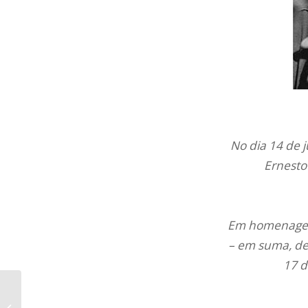
No dia 14 de j
Ernesto
Em homenagem 
– em suma, de
17 d
Dilma faz qualquer