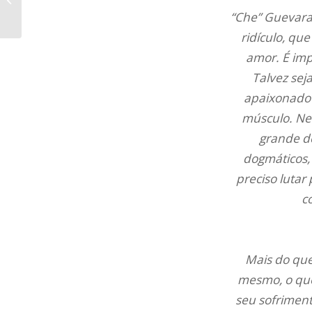
negócio para voltar
“Che” Guevara
ridículo, qu
amor. É imp
Talvez sej
apaixonado 
músculo. Ne
grande do
dogmáticos, 
preciso luta
c
Mais do que 
mesmo, o que
seu sofriment