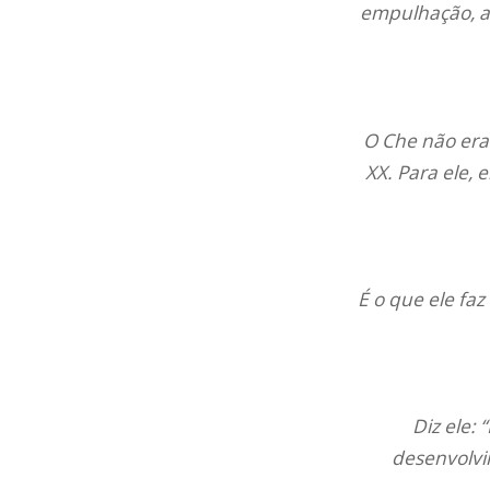
empulhação, a 
O Che não era
XX. Para ele,
É o que ele fa
Diz ele:
desenvolvi