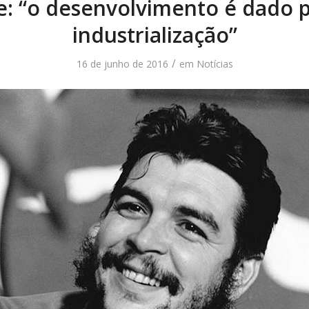
e: “o desenvolvimento é dado p
industrialização”
/
16 de junho de 2016
em
Notícias