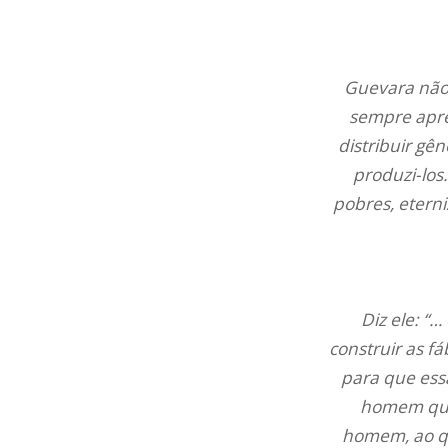
Guevara não 
sempre apres
distribuir gê
produzi-los
pobres, eter
Diz ele: “
construir as f
para que ess
homem que 
homem, ao qu