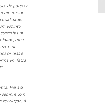
sco de parecer
entimentos de
a qualidade.
um espírito
 contraia um
anidade, uma
m extremos
dos os dias é
orme em fatos
”.
ca. Fiel a si
do sempre com
a revolução. A