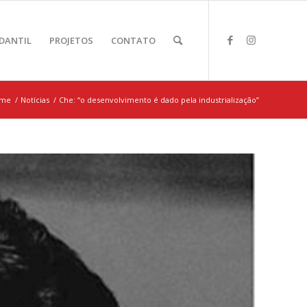
DANTIL
PROJETOS
CONTATO
me
/
Notícias
/
Che: “o desenvolvimento é dado pela industrialização”