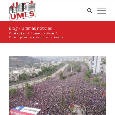
Blog - Últimas notícias
Você está aqui:
Home
/
Notícias
/
Chile: o povo nas ruas por seus direitos