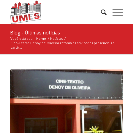
Blog - Últimas notícias
Você está aqui:
Home
/
Notícias
/
Cine-Teatro Denoy de Oliveira retoma as atividades presenciais a
partir...