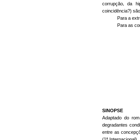
corrupção, da h
coincidência?) sã
Para a extr
Para as co
SINOPSE
Adaptado do roma
degradantes condi
entre as concepçõ
(1ª Internacional).