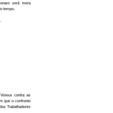
onaro será mera 
do tempo.
.
Voreux contra as 
m que o confronto 
dos Trabalhadores 