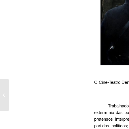
O Cine-Teatro D
O dia em que conheci
a madrinha Beth
Carvalho
Trabalhado
extermínio das po
pretensos intérpr
partidos político