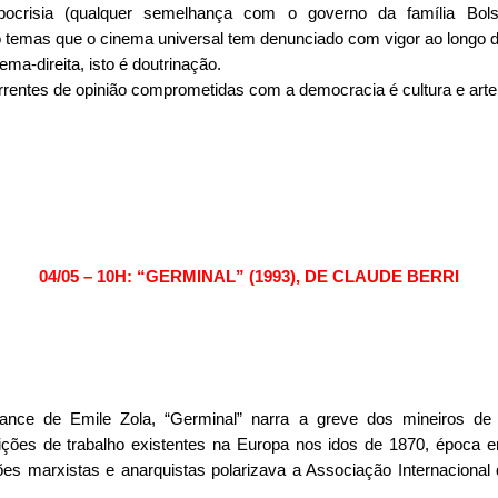
ipocrisia (qualquer semelhança com o governo da família Bols
o temas que o cinema universal tem denunciado com vigor ao longo 
ema-direita, isto é doutrinação.
rrentes de opinião comprometidas com a democracia é cultura e arte
04/05 – 10H: “GERMINAL” (1993), DE CLAUDE BERRI
nce de Emile Zola, “Germinal” narra a greve dos mineiros de 
ções de trabalho existentes na Europa nos idos de 1870, época e
es marxistas e anarquistas polarizava a Associação Internacional 