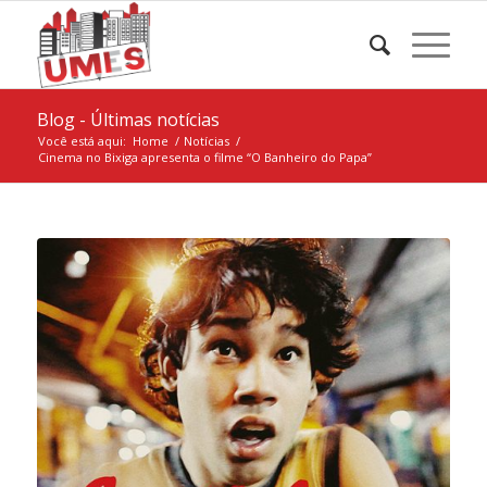
Blog - Últimas notícias
Você está aqui:
Home
/
Notícias
/
Cinema no Bixiga apresenta o filme “O Banheiro do Papa”