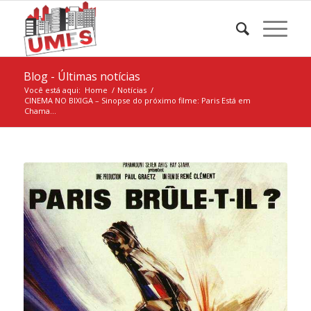
Blog - Últimas notícias
Você está aqui:
Home
/
Notícias
/
CINEMA NO BIXIGA – Sinopse do próximo filme: Paris Está em
Chama...