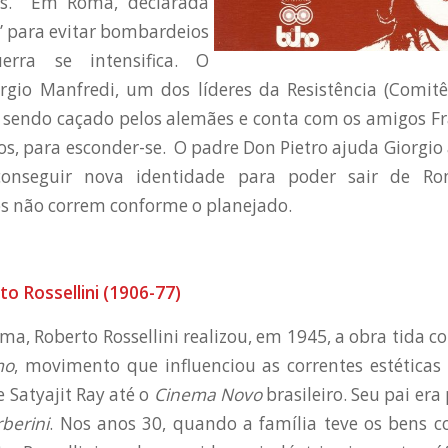
ís. Em Roma, declarada
” para evitar bombardeios
erra se intensifica. O
rgio Manfredi, um dos líderes da Resistência (Comitê
á sendo caçado pelos alemães e conta com os amigos Fr
os, para esconder-se. O padre Don Pietro ajuda Giorgi
onseguir nova identidade para poder sair de R
s não correm conforme o planejado.
to Rossellini (1906-77)
a, Roberto Rossellini realizou, em 1945, a obra tida 
mo
, movimento que influenciou as correntes estéticas
 Satyajit Ray até o
Cinema Novo
brasileiro. Seu pai era
berini
. Nos anos 30, quando a família teve os bens c