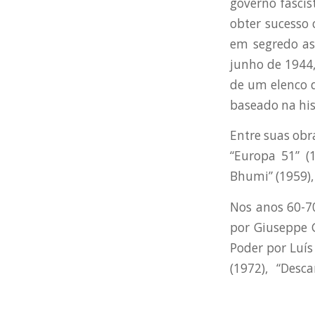
governo fascis
obter sucesso
em segredo as
junho de 1944,
de um elenco d
baseado na his
Entre suas obra
“Europa 51” (1
Bhumi” (1959),
Nos anos 60-70
por Giuseppe G
Poder por Luís 
(1972), “Descar