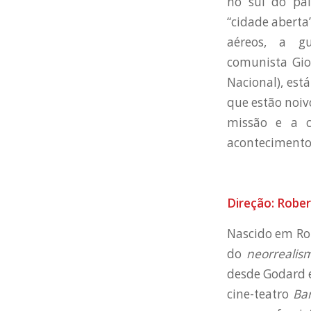
no sul do pa
“cidade aberta
aéreos, a gu
comunista Gio
Nacional), est
que estão noiv
missão e a c
acontecimento
Direção: Rober
Nascido em Rom
do
neorrealis
desde Godard e
cine-teatro
Bar