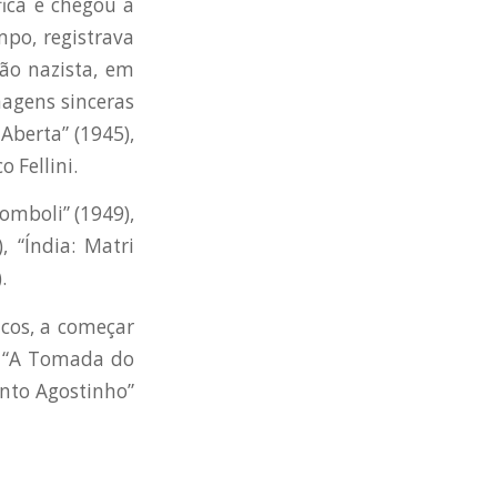
fica e chegou a
po, registrava
ão nazista, em
magens sinceras
Aberta” (1945),
 Fellini.
romboli” (1949),
, “Índia: Matri
.
icos, a começar
em “A Tomada do
Santo Agostinho”