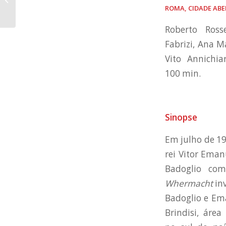
ROMA, CIDADE AB
que eternizou...
Roberto Ross
Fabrizi, Ana M
Vito Annichiar
100 min.
Sinopse
Em julho de 19
rei Vitor Eman
Badoglio com
Whermacht
inv
Badoglio e Em
Brindisi, área