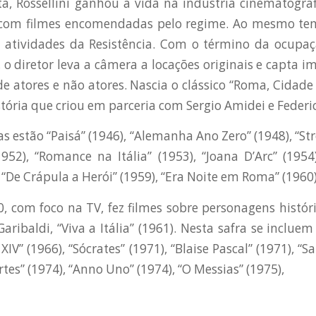
ta, Rossellini ganhou a vida na indústria cinematográ
 com filmes encomendadas pelo regime. Ao mesmo tem
 atividades da Resistência. Com o término da ocupaç
 o diretor leva a câmera a locações originais e capta i
e atores e não atores. Nascia o clássico “Roma, Cidade 
tória que criou em parceria com Sergio Amidei e Federico
s estão “Paisá” (1946), “Alemanha Ano Zero” (1948), “St
952), “Romance na Itália” (1953), “Joana D’Arc” (1954)
 “De Crápula a Herói” (1959), “Era Noite em Roma” (1960)
, com foco na TV, fez filmes sobre personagens histór
aribaldi, “Viva a Itália” (1961). Nesta safra se inclu
XIV” (1966), “Sócrates” (1971), “Blaise Pascal” (1971), “
tes” (1974), “Anno Uno” (1974), “O Messias” (1975),