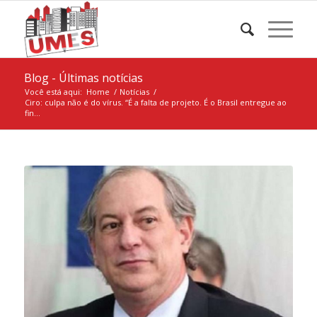
Blog - Últimas notícias
Você está aqui:
Home
/
Notícias
/
Ciro: culpa não é do vírus. “É a falta de projeto. É o Brasil entregue ao
fin...