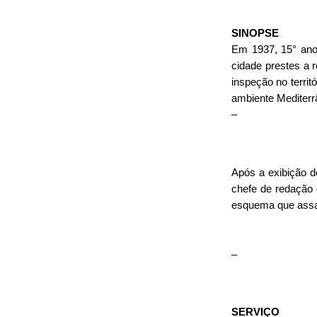
SINOPSE
Em 1937, 15° ano 
cidade prestes a r
inspeção no territ
ambiente Mediterr
–
Após a exibição d
chefe de redação 
esquema que assal
–
SERVIÇO