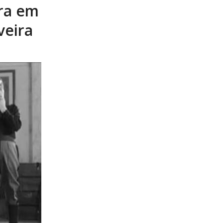
tra em
veira