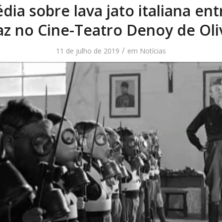
ia sobre lava jato italiana en
az no Cine-Teatro Denoy de Oli
/
11 de julho de 2019
em
Notícias