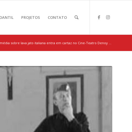
DANTIL
PROJETOS
CONTATO
média sobre lava jato italiana entra em cartaz no Cine-Teatro Denoy ...