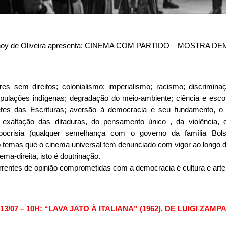
enoy de Oliveira apresenta: CINEMA COM PARTIDO – MOSTRA 
res sem direitos; colonialismo; imperialismo; racismo; discrimina
pulações indígenas; degradação do meio-ambiente; ciência e esco
etes das Escrituras; aversão à democracia e seu fundamento, o l
s; exaltação das ditaduras, do pensamento único , da violência, da
ipocrisia (qualquer semelhança com o governo da família Bols
o temas que o cinema universal tem denunciado com vigor ao longo 
ema-direita, isto é doutrinação.
rrentes de opinião comprometidas com a democracia é cultura e arte
13/07 – 10H: “LAVA JATO À ITALIANA” (1962), DE LUIGI ZAMP