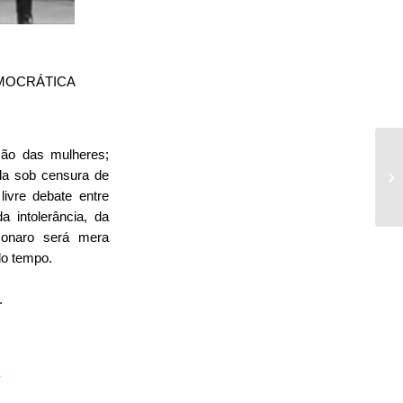
DEMOCRÁTICA
ção das mulheres; 
la sob censura de 
ivre debate entre 
 intolerância, da 
onaro será mera 
do tempo.
.
A