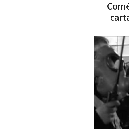
Coméd
cart