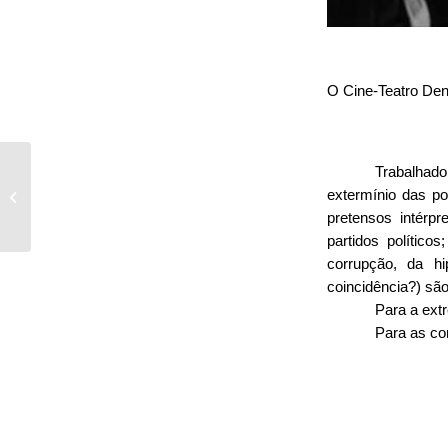
O Cine-Teatro D
“Reforma de
Trabalhado
Bolsonaro e Guedes é
extermínio das po
um crime de lesa-
pretensos intérpr
pátria”
partidos político
corrupção, da h
coincidência?) sã
Para a extr
Para as co