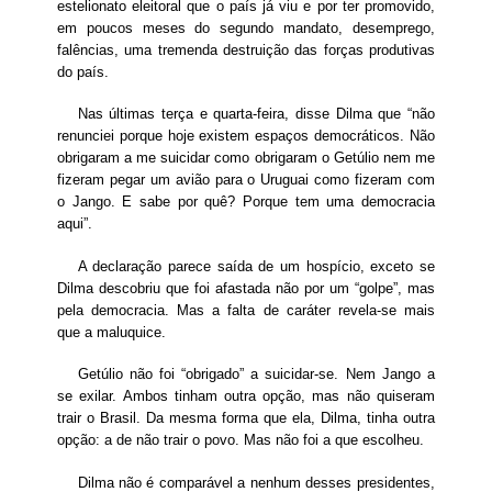
estelionato eleitoral que o país já viu e por ter promovido,
em poucos meses do segundo mandato, desemprego,
falências, uma tremenda destruição das forças produtivas
do país.
Nas últimas terça e quarta-feira, disse Dilma que “não
renunciei porque hoje existem espaços democráticos. Não
obrigaram a me suicidar como obrigaram o Getúlio nem me
fizeram pegar um avião para o Uruguai como fizeram com
o Jango. E sabe por quê? Porque tem uma democracia
aqui”.
A declaração parece saída de um hospício, exceto se
Dilma descobriu que foi afastada não por um “golpe”, mas
pela democracia. Mas a falta de caráter revela-se mais
que a maluquice.
Getúlio não foi “obrigado” a suicidar-se. Nem Jango a
se exilar. Ambos tinham outra opção, mas não quiseram
trair o Brasil. Da mesma forma que ela, Dilma, tinha outra
opção: a de não trair o povo. Mas não foi a que escolheu.
Dilma não é comparável a nenhum desses presidentes,