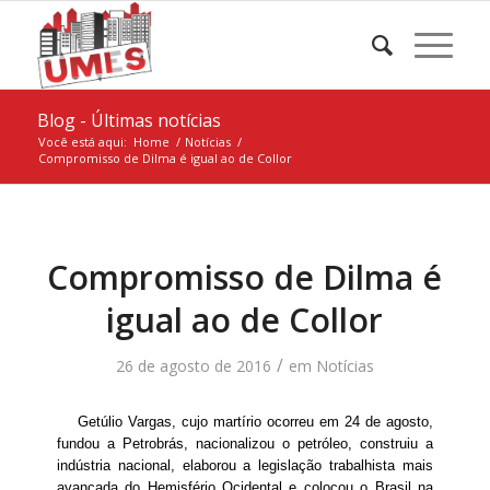
Blog - Últimas notícias
Você está aqui:
Home
/
Notícias
/
Compromisso de Dilma é igual ao de Collor
Compromisso de Dilma é
igual ao de Collor
/
26 de agosto de 2016
em
Notícias
Getúlio Vargas, cujo martírio ocorreu em 24 de agosto,
fundou a Petrobrás, nacionalizou o petróleo, construiu a
indústria nacional, elaborou a legislação trabalhista mais
avançada do Hemisfério Ocidental e colocou o Brasil na