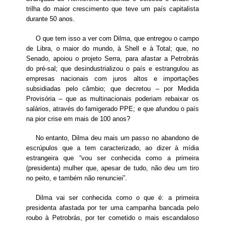
trilha do maior crescimento que teve um país capitalista
durante 50 anos.
O que tem isso a ver com Dilma, que entregou o campo
de Libra, o maior do mundo, à Shell e à Total; que, no
Senado, apoiou o projeto Serra, para afastar a Petrobrás
do pré-sal; que desindustrializou o país e estrangulou as
empresas nacionais com juros altos e importações
subsidiadas pelo câmbio; que decretou – por Medida
Provisória – que as multinacionais poderiam rebaixar os
salários, através do famigerado PPE; e que afundou o país
na pior crise em mais de 100 anos?
No entanto, Dilma deu mais um passo no abandono de
escrúpulos que a tem caracterizado, ao dizer à mídia
estrangeira que “vou ser conhecida como a primeira
(presidenta) mulher que, apesar de tudo, não deu um tiro
no peito, e também não renunciei”.
Dilma vai ser conhecida como o que é: a primeira
presidenta afastada por ter uma campanha bancada pelo
roubo à Petrobrás, por ter cometido o mais escandaloso