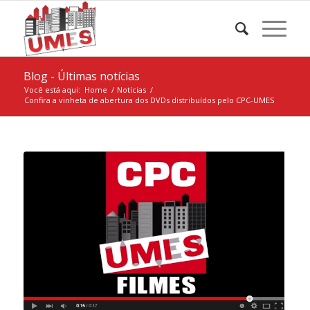
Blog - Últimas notícias
Você está aqui:
Home
/
Notícias
/
Confira a vinheta de abertura dos DVDs distribuídos pelo CPC-UMES