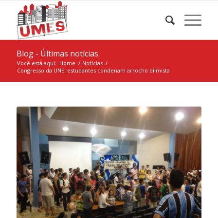
Blog - Últimas notícias
Você está aqui:
Home
/
Notícias
/
Congresso da UNE: estudantes condenam arrocho dilmista