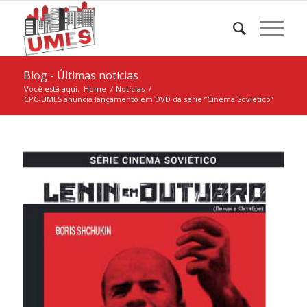
Blog - Últimas notícias
Você está aqui:
Home
/
Notícias
/
CPC-UMES anuncia lançamento em DVD da série “Cinema Soviético”