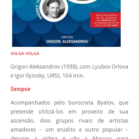
VOLGA-VOLGA
Grigori Aleksandrov (1938), com Lyubov Orlova
e Igor Ilyinsky, URSS, 104 min.
Sinopse
Acompanhados pelo burocrata Byalov, que
pretende utilizá-los em proveito de sua
ascensão, dois grupos rivais de artistas
amadores – um erudito e outro popular –
deixam a aldeia e vão a Moscou para