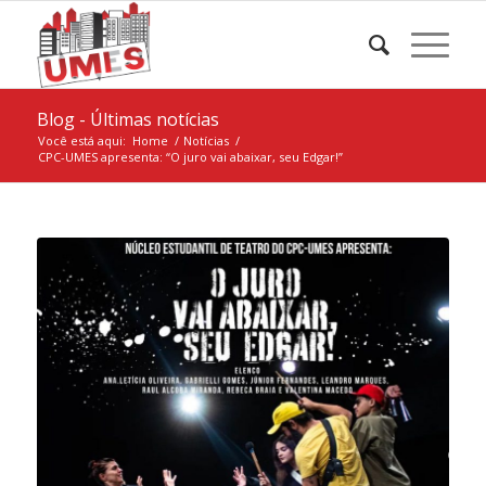
Blog - Últimas notícias
Você está aqui:
Home
/
Notícias
/
CPC-UMES apresenta: “O juro vai abaixar, seu Edgar!”