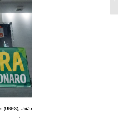
Ge
as (UBES), União 