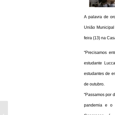
A palavra de or
União Municipal
feira (13) na Cas
“Precisamos ent
estudante Lucc
estudantes de em
de outubro. 
“Passamos por do
pandemia e o 
“Democracia,
Educação e Título na