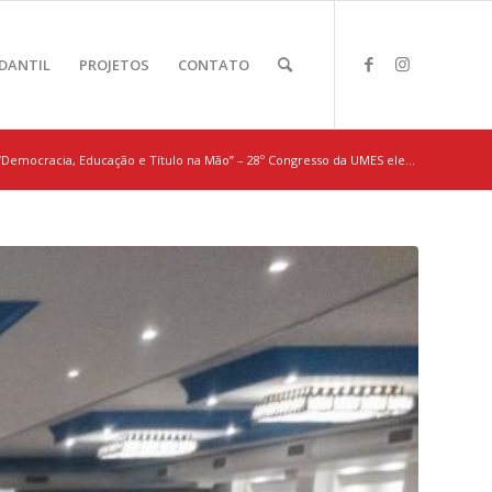
DANTIL
PROJETOS
CONTATO
“Democracia, Educação e Título na Mão” – 28º Congresso da UMES ele...