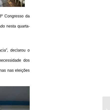
8º Congresso da 
do nesta quarta-
ia”, declarou o 
ecessidade dos 
nas nas eleições 
CO