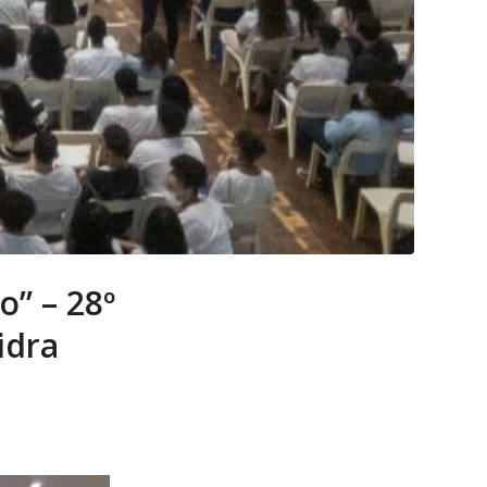
o” – 28º
idra