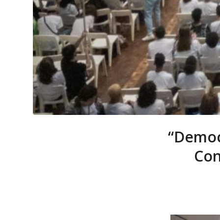
“Democr
Con