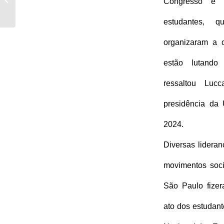
Congresso é f
Mão” – 28º Congresso
da UMES...
estudantes, q
organizaram a c
estão lutando 
ressaltou Luc
presidência da
2024. 
Diversas lideranç
movimentos soci
São Paulo fizer
ato dos estudant