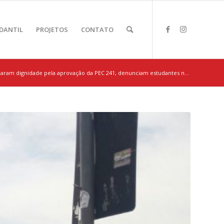
DANTIL
PROJETOS
CONTATO
aram dignidade pela aprovação da PEC 241, denunciam estudantes n...