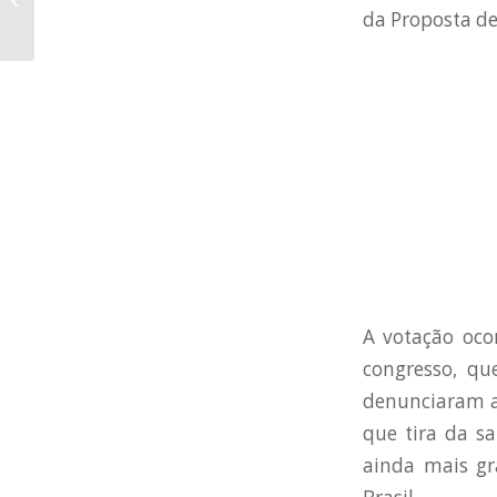
da Proposta de
241
A votação oco
congresso, qu
denunciaram a
que tira da sa
ainda mais gr