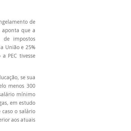
ongelamento de
o aponta que a
s de impostos
da União e 25%
 a PEC tivesse
ducação, se sua
pelo menos 300
 salário mínimo
gas, em estudo
caso o salário
rior aos atuais