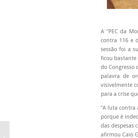
A “PEC da Mor
contra 116 e 
sessão foi a 
ficou bastante
do Congresso c
palavra de o
visivelmente c
para a crise q
“A luta contra
porque é inde
das despesas c
Fórum Municipal de
afirmou Caio 
Educação repudia PEC