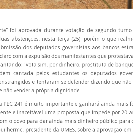
te” foi aprovada durante votação de segundo turno
duas abstenções, nesta terça (25), porém o que real
submissão dos deputados governistas aos bancos estra
 claro com a expulsão dos manifestantes que protestav
antando: “Vota sim, por dinheiro, prostituta de banquei
rdem cantada pelos estudantes os deputados govern
onstrangidos e tentaram se defender dizendo que não
ue não vender a própria dignidade.
 a PEC 241 é muito importante e ganhará ainda mais 
cente e inaceitável uma proposta que impede por 20 
om o povo para dar ainda mais dinheiro público para 
Guilherme, presidente da UMES, sobre a aprovação em