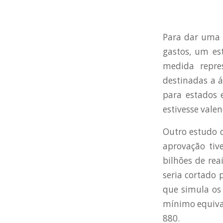
Para dar uma 
gastos, um es
medida repre
destinadas a 
para estados 
estivesse vale
Outro estudo d
aprovação tiv
bilhões de rea
seria cortado
que simula os
mínimo equival
880.