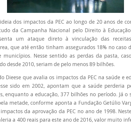
ideia dos impactos da PEC ao longo de 20 anos de c
tudo da Campanha Nacional pelo Direito à Educaçã
senta um ataque direto à vinculação das receita
área, que até então tinham assegurados 18% no caso 
e municípios. Nesse sentido as perdas da pasta, caso
ndo desde 2010, seriam de pelo menos 89 bilhões.
o Dieese que avalia os impactos da PEC na saúde e e
esse sido em 2002, apontam que a saúde perderia 
is, enquanto a educação, 377 bilhões no período. Já o
 pela metade, conforme aponta a Fundação Getúlio Var
 impactos da aprovação da PEC no ano de 1998. Neste 
eria a 400 reais para este ano de 2016, valor muito infe