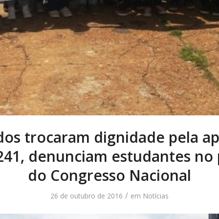
os trocaram dignidade pela a
241, denunciam estudantes no 
do Congresso Nacional
/
26 de outubro de 2016
em
Notícias