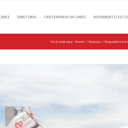
 UMES
DIRETORIA
CARTEIRINHA DA UMES
MOVIMENTO ESTU
Você está aqui:
Home
/
Notícias
/
Deputados troc