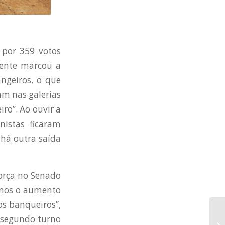
 por 359 votos
mente marcou a
ngeiros, o que
am nas galerias
ro”. Ao ouvir a
istas ficaram
 há outra saída
força no Senado
anos o aumento
os banqueiros”,
 segundo turno