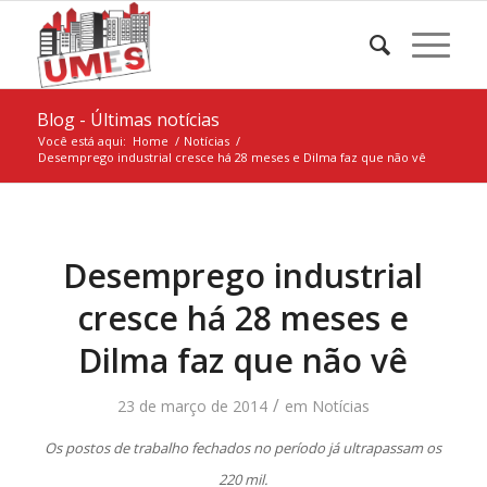
Blog - Últimas notícias
Você está aqui:
Home
/
Notícias
/
Desemprego industrial cresce há 28 meses e Dilma faz que não vê
Desemprego industrial
cresce há 28 meses e
Dilma faz que não vê
/
23 de março de 2014
em
Notícias
Os postos de trabalho fechados no período já ultrapassam os
220 mil.