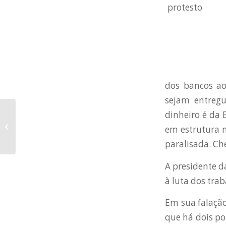
dos bancos ao
sejam entregu
CINEMA NO BIXIGA –
dinheiro é da 
Sinopse do próximo
em estrutura n
filme: A Um Passo da
paralisada. Ch
Eternidad...
A presidente d
à luta dos tra
Em sua falação
que há dois po