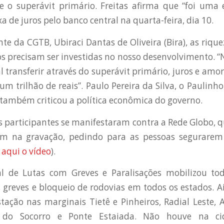
e o superávit primário. Freitas afirma que “foi uma 
a de juros pelo banco central na quarta-feira, dia 10.
nte da CGTB, Ubiraci Dantas de Oliveira (Bira), as riqu
ros precisam ser investidas no nosso desenvolvimento. “N
l transferir através do superávit primário, juros e amor
um trilhão de reais”. Paulo Pereira da Silva, o Paulinho
, também criticou a política econômica do governo.
s participantes se manifestaram contra a Rede Globo, q
 na gravação, pedindo para as pessoas segurarem 
 aqui o vídeo
).
l de Lutas com Greves e Paralisações mobilizou to
 greves e bloqueio de rodovias em todos os estados. A
ação nas marginais Tietê e Pinheiros, Radial Leste, 
e do Socorro e Ponte Estaiada. Não houve na c