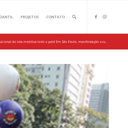
DANTIL
PROJETOS
CONTATO
acional de luta mobiliza todo o país! Em São Paulo, manifestação ocu...