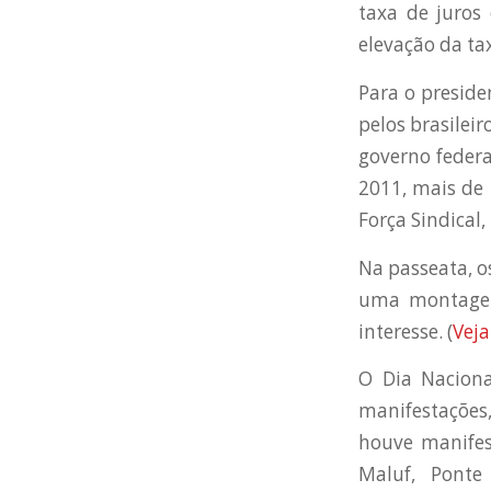
taxa de juros 
elevação da tax
Para o preside
pelos brasilei
governo federa
2011, mais de 
Força Sindical
Na passeata, o
uma montagem
interesse. (
Veja
O Dia Naciona
manifestações,
houve manifest
Maluf, Pont