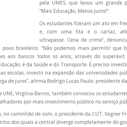
pela UMES, que levou um grande pa
“Mais Educação, Menos Juros!”.
Os estudantes fizeram um ato em fre
e, com uma fita e o cartaz, af
ultrapasse. Cena de crime”, denunci
 povo brasileiro. “Não podemos mais permitir que bi
es aos bancos todos os anos, através do superávit 
Educação, é da Saúde e do Transporte. É preciso invest
as escolas, investir na expansão das universidades púb
ega de juros”, afirma Rodrigo Lucas Paulo, presidente d
a UNE, Virgínia Barros, também convocou os estudant
balhadores por mais investimento público no serviço púb
, no caminhão de som, o presidente da CUT, Vagner Fre
ntos dos quais a central diverge completamente do gov