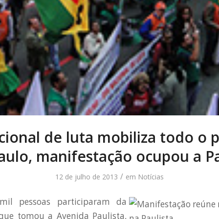
cional de luta mobiliza todo o p
aulo, manifestação ocupou a Pa
/
12 de julho de 2013
em
Notícias
il pessoas participaram da
que tomou a Avenida Paulista,