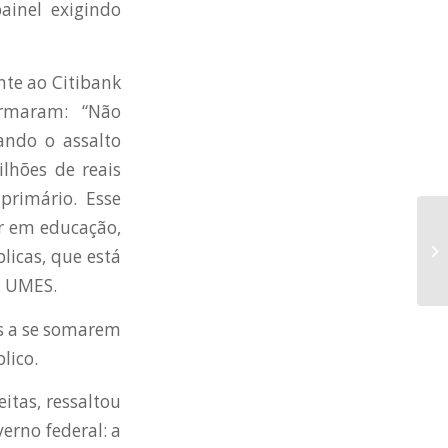
inel exigindo
nte ao Citibank
irmaram: “Não
ando o assalto
lhões de reais
primário. Esse
ir em educação,
Câ
e 
licas, que está
S
a UMES.
es a se somarem
lico.
itas, ressaltou
erno federal: a