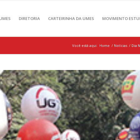
 UMES
DIRETORIA
CARTEIRINHA DA UMES
MOVIMENTO ESTU
Você está aqui:
Home
/
Notícias
/
Dia N