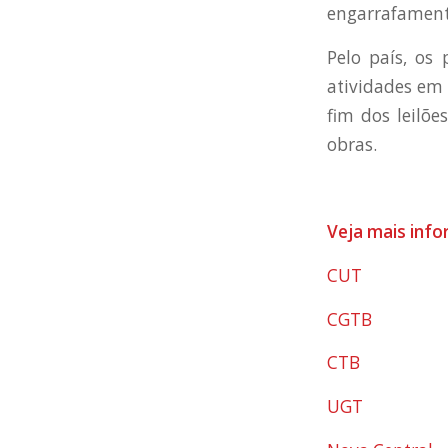
engarrafamen
Pelo país, os
atividades em 
fim dos leilõe
obras.
Veja mais inf
CUT
CGTB
CTB
UGT