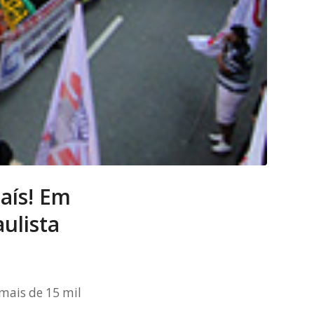
aís! Em
ulista