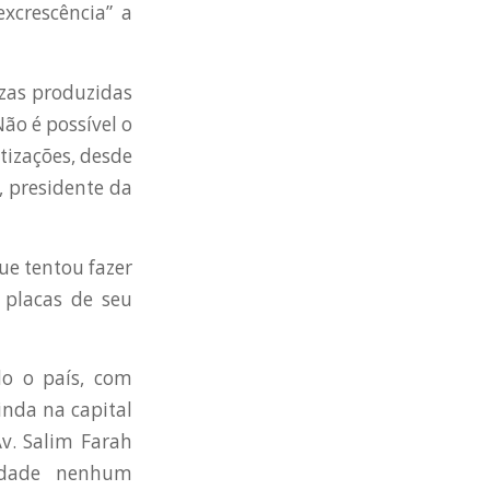
excrescência” a
ezas produzidas
ão é possível o
tizações, desde
, presidente da
ue tentou fazer
placas de seu
do o país, com
inda na capital
Av. Salim Farah
idade nenhum