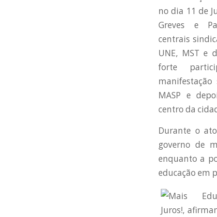
no dia 11 de J
Greves e Par
centrais sindi
UNE, MST e di
forte parti
manifestação 
MASP e depoi
centro da cida
Durante o ato
governo de ma
enquanto a po
educação em pr