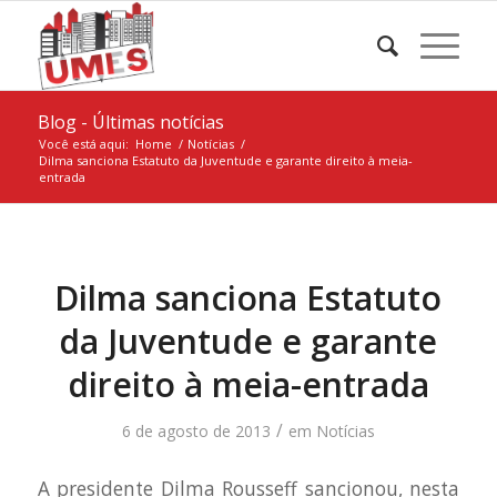
Blog - Últimas notícias
Você está aqui:
Home
/
Notícias
/
Dilma sanciona Estatuto da Juventude e garante direito à meia-
entrada
Dilma sanciona Estatuto
da Juventude e garante
direito à meia-entrada
/
6 de agosto de 2013
em
Notícias
A presidente Dilma Rousseff sancionou, nesta