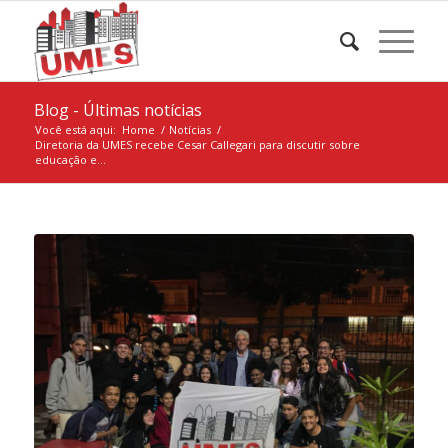
Blog - Últimas notícias
Você está aqui:
Home
/
Notícias
/
Diretoria da UMES recebe Cesar Callegari para discutir sobre
educação e...