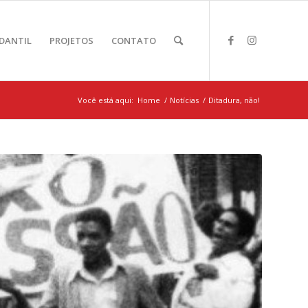
DANTIL
PROJETOS
CONTATO
Você está aqui:
Home
/
Notícias
/
Ditadura, não!