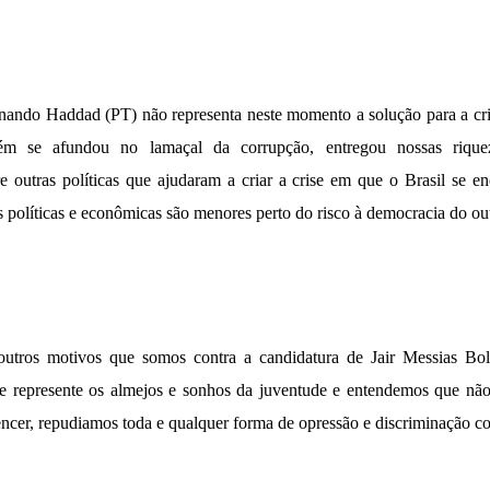
nando Haddad (PT) não representa neste momento a solução para a cr
ém se afundou no lamaçal da corrupção, entregou nossas riqu
re outras políticas que ajudaram a criar a crise em que o Brasil se e
s políticas e econômicas são menores perto do risco à democracia do out
outros motivos que somos contra a candidatura de Jair Messias Bo
le represente os almejos e sonhos da juventude e entendemos que nã
encer, repudiamos toda e qualquer forma de opressão e discriminação c