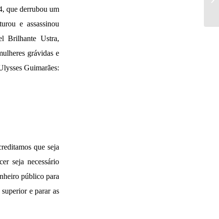
964, que derrubou um
turou e assassinou
l Brilhante Ustra,
mulheres grávidas e
 Ulysses Guimarães:
reditamos que seja
cer seja necessário
inheiro público para
superior e parar as