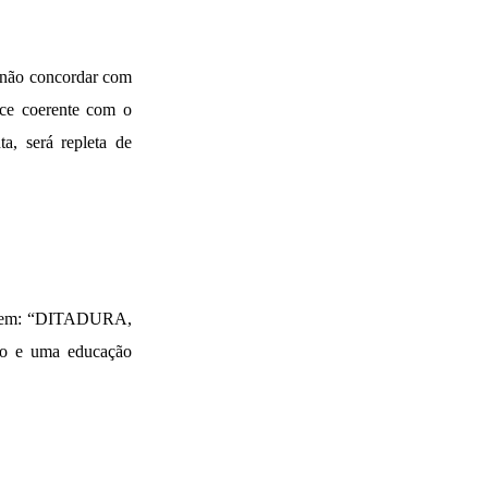
r não concordar com
rece coerente com o
a, será repleta de
ordem: “DITADURA,
to e uma educação