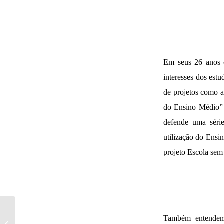
Em seus 26 anos c
interesses dos estu
de projetos como a
do Ensino Médio” q
defende uma série
utilização do Ensi
projeto Escola sem
UMES encerrou nesta
Também entendemo
terça-feira a mostra