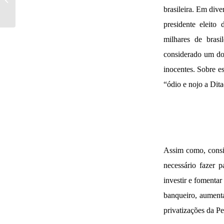
“Ele foi, mas foi
brasileira. Em dive
sorrindo!...
presidente eleito
milhares de brasi
considerado um dos
inocentes. Sobre e
“ódio e nojo a Dita
Assim como, consi
necessário fazer p
investir e fomentar
banqueiro, aumenta
privatizações da Pe