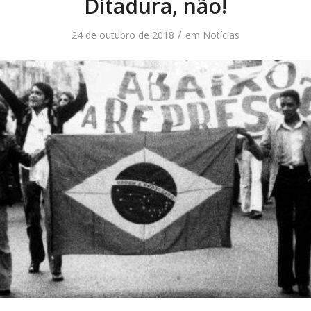
Ditadura, não!
/
24 de outubro de 2018
em
Notícias