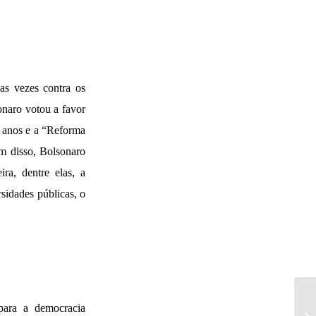
as vezes contra os
sonaro votou a favor
0 anos e a “Reforma
ém disso, Bolsonaro
ra, dentre elas, a
sidades públicas, o
para a democracia
pa