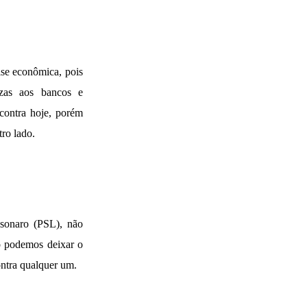
ise econômica, pois
ezas aos bancos e
ncontra hoje, porém
ro lado.
lsonaro (PSL), não
o podemos deixar o
ontra qualquer um.