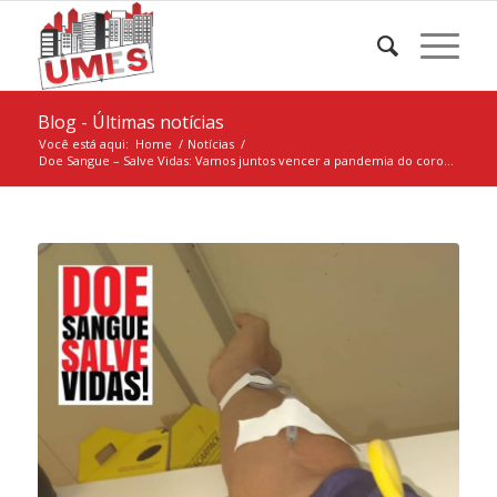
Blog - Últimas notícias
Você está aqui:
Home
/
Notícias
/
Doe Sangue – Salve Vidas: Vamos juntos vencer a pandemia do coro...