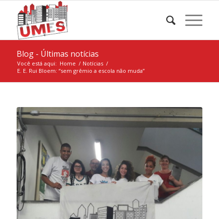
Blog - Últimas notícias
Você está aqui:
Home
/
Notícias
/
E. E. Rui Bloem: “sem grêmio a escola não muda”